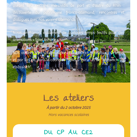
auront lieu certains mercredis de part et d’autre du Rhin :
découverte du patrimoine franco-allemand, rencontres et
dialogues avec nos voisins allemands !
Nous profiteront également de quelques temps festifs pour des
animations « Spiel & Parle ».
Nos ateliers sont soutenus par l’Eurodistrict Strasbourg Ortenau
et par la CeA, dans le cadre de “Spiel & Parle” et de “Mittwoch ùff
elsàssisch”.
Les ateliers
À partir du 2 octobre 2025
Hors vacances scolaires
DU CP AU CE2