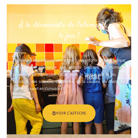
À la découverte de l'allemand par
le jeu !
Les ateliers linguistiques permettent à vos enfants un éveil ludique
à la langue allemande. Les enfants profitent de moments
privilégiés en immersion totale dans la langue par le jeu : du
bricolage, des sciences, du théâtre, de la couture, du chant, ou
même du sport en s’amusant !
VOIR L'AFFICHE