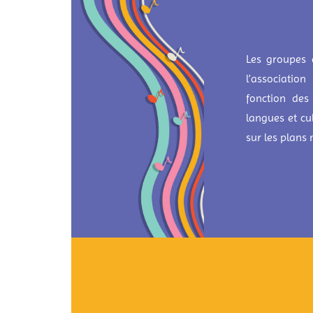
Les groupes 
l’associatio
fonction des 
langues et cu
sur les plans 