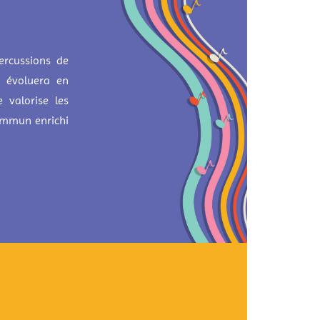
ercussions de
, évoluera en
e valorise les
commun enrichi