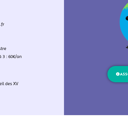
.fr
tre
à 3 : 60€/an
ASS
il des XV