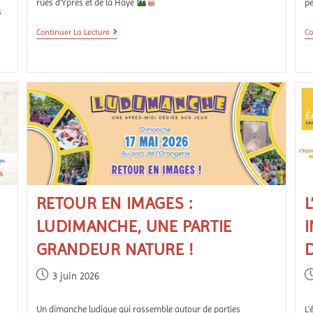
rues d'Ypres et de la Haye
pe
s
Continuer La Lecture
Co
RETOUR EN IMAGES :
L
LUDIMANCHE, UNE PARTIE
I
GRANDEUR NATURE !
3 juin 2026
Un dimanche ludique qui rassemble autour de parties
L'