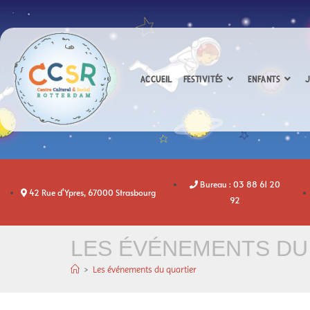
ACCUEIL
FESTIVITÉS
ENFANTS
J
Bureau : 03 88 61 20
42 Rue d'Ypres, 67000 Strasbourg
92
LES ÉVÉNEMENTS DU
>
Les événements du quartier