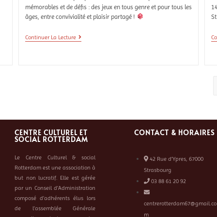
mémorables et de défis : des jeux en tous genre et pour tous les
14
âges, entre convivialité et plaisir partagé !
S
Continuer La Lecture
Co
CENTRE CULTUREL ET
CONTACT & HORAIRES
SOCIAL ROTTERDAM
Le Centre Culturel & social
42 Rue d’Ypres, 67000
Rotterdam est une association à
Strasbourg
but non lucratif. Elle est gérée
03 88 61 20 92
par un Conseil d’Administration
composé d’adhérents élus lors
centrerotterdam67@gmail.co
de l’assemblée Générale
m