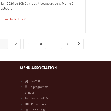
 juin 2026 de 10h à 17h, au 4 boulevard de la Marne à
trasbourg
ntinuer La Lecture
1
2
3
4
…
17
MENU ASSOCIATION
Le CCSR
Le programme
annuel
Les actualités
Partenaires
Plan du site