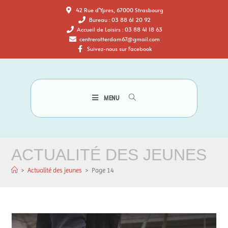
42 Rue d'Ypres, 67000 Strasbourg
Bureau : 03 88 61 20 92
Accueil de Loisirs : 03 88 41 18 63
centrerotterdam67@gmail.com
Suivez-nous sur Facebook
MENU
ACTUALITÉ DES JEUNES
>
Actualité des jeunes
>
Page 14