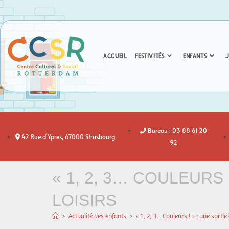
ACCUEIL
FESTIVITÉS
ENFANTS
J
Bureau : 03 88 61 20
42 Rue d'Ypres, 67000 Strasbourg
92
« 1, 2, 3… COULEURS 
LOISIRS
>
Actualité des enfants
>
« 1, 2, 3… Couleurs ! » : une sortie 