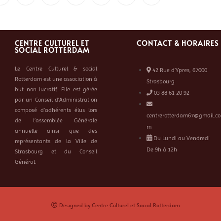
CENTRE CULTUREL ET
CONTACT & HORAIRES
SOCIAL ROTTERDAM
Le Centre Culturel & social
42 Rue d’Ypres, 67000
Rotterdam est une association à
Strasbourg
but non lucratif. Elle est gérée
03 88 61 20 92
par un Conseil d’Administration
composé d’adhérents élus lors
centrerotterdam67@gmail.co
de l’assemblée Générale
m
annuelle ainsi que des
Du Lundi au Vendredi
représentants de la Ville de
De 9h à 12h
Strasbourg et du Conseil
Général.
Designed by Centre Culturel et Social Rotterdam