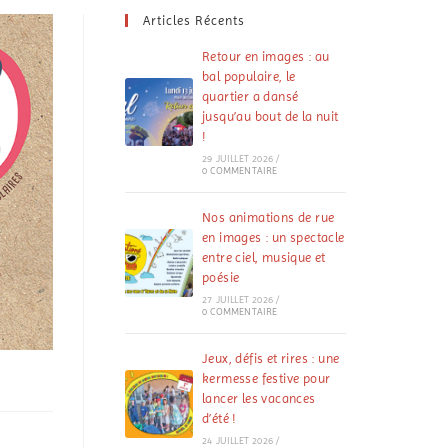
Articles Récents
Retour en images : au
bal populaire, le
quartier a dansé
jusqu’au bout de la nuit
!
29 JUILLET 2026
/
0 COMMENTAIRE
Nos animations de rue
en images : un spectacle
entre ciel, musique et
poésie
27 JUILLET 2026
/
0 COMMENTAIRE
Jeux, défis et rires : une
kermesse festive pour
lancer les vacances
d’été !
24 JUILLET 2026
/