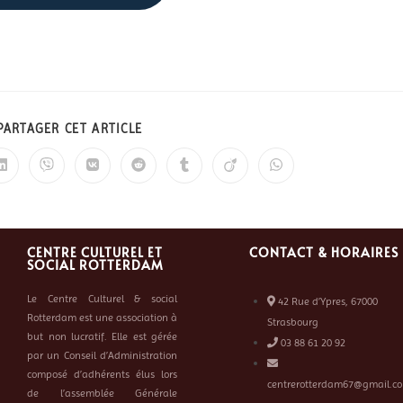
PARTAGER CET ARTICLE
CENTRE CULTUREL ET
CONTACT & HORAIRES
SOCIAL ROTTERDAM
Le Centre Culturel & social
42 Rue d’Ypres, 67000
Rotterdam est une association à
Strasbourg
but non lucratif. Elle est gérée
03 88 61 20 92
par un Conseil d’Administration
composé d’adhérents élus lors
centrerotterdam67@gmail.co
de l’assemblée Générale