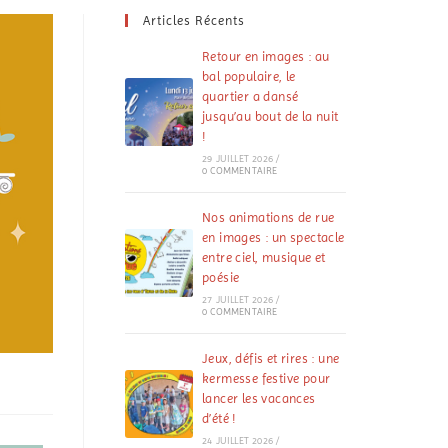
Articles Récents
Retour en images : au
bal populaire, le
quartier a dansé
jusqu’au bout de la nuit
!
29 JUILLET 2026
/
0 COMMENTAIRE
Nos animations de rue
en images : un spectacle
entre ciel, musique et
poésie
27 JUILLET 2026
/
0 COMMENTAIRE
Jeux, défis et rires : une
kermesse festive pour
lancer les vacances
d’été !
24 JUILLET 2026
/