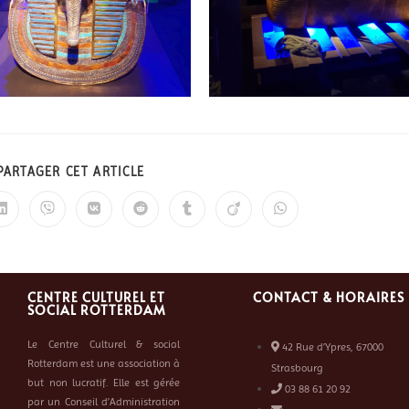
PARTAGER CET ARTICLE
CENTRE CULTUREL ET
CONTACT & HORAIRES
SOCIAL ROTTERDAM
Le Centre Culturel & social
42 Rue d’Ypres, 67000
Rotterdam est une association à
Strasbourg
but non lucratif. Elle est gérée
03 88 61 20 92
par un Conseil d’Administration