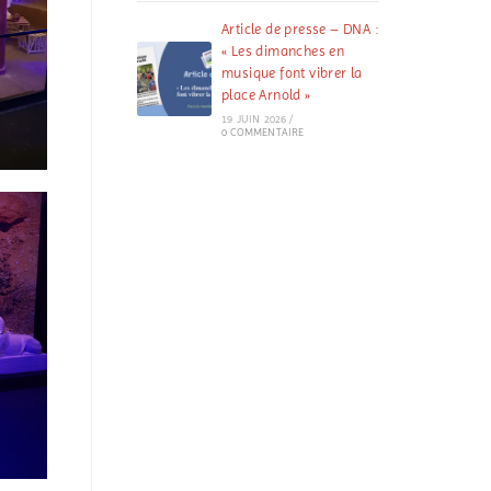
Article de presse – DNA :
« Les dimanches en
musique font vibrer la
place Arnold »
19 JUIN 2026
/
0 COMMENTAIRE