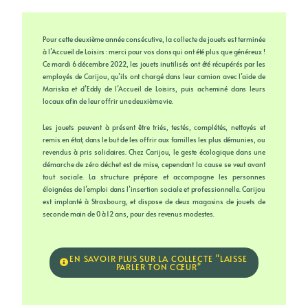
Pour cette deuxième année consécutive, la collecte de jouets est terminée
à l’Accueil de Loisirs : merci pour vos dons qui ont été plus que généreux !
Ce mardi 6 décembre 2022, les jouets inutilisés ont été récupérés par les
employés de Carijou, qu’ils ont chargé dans leur camion avec l’aide de
Mariska et d’Eddy de l’Accueil de Loisirs, puis acheminé dans leurs
locaux afin de leur offrir une deuxième vie.
Les jouets peuvent à présent être triés, testés, complétés, nettoyés et
remis en état, dans le but de les offrir aux familles les plus démunies, ou
revendus à pris solidaires. Chez Carijou, le geste écologique dans une
démarche de zéro déchet est de mise, cependant la cause se veut avant
tout sociale. La structure prépare et accompagne les personnes
éloignées de l’emploi dans l’insertion sociale et professionnelle. Carijou
est implanté à Strasbourg, et dispose de deux magasins de jouets de
seconde main de 0 à 12 ans, pour des revenus modestes.
EN SAVOIR PLUS SUR LA COLLECTE "LAISSE
PARLER TON CŒUR"