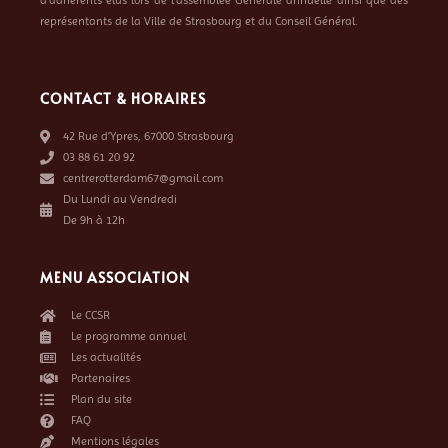
d’adhérents élus lors de l’assemblée Générale annuelle ainsi que des
représentants de la Ville de Strasbourg et du Conseil Général.
CONTACT & HORAIRES
42 Rue d’Ypres, 67000 Strasbourg
03 88 61 20 92
centrerotterdam67@gmail.com
Du Lundi au Vendredi
De 9h à 12h
MENU ASSOCIATION
Le CCSR
Le programme annuel
Les actualités
Partenaires
Plan du site
FAQ
Mentions légales