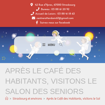
42 Rue d'Ypres, 67000 Strasbourg
Bureau : 03 88 61 20 92
Accueil de Loisirs : 03 88 41 18 63
centrerotterdam67@gmail.com
Suivez-nous sur Facebook
MENU
APRÈS LE CAFÉ DES
HABITANTS, VISITONS LE
SALON DES SENIORS
>
Strasbourg et environs
>
Après le Café des Habitants, visitons le Salon