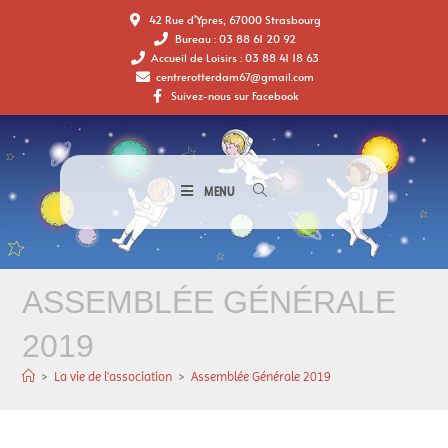
42 Rue d'Ypres, 67000 Strasbourg
Bureau : 03 88 61 20 92
Accueil de Loisirs : 03 88 41 18 63
centrerotterdam67@gmail.com
Suivez-nous sur Facebook
MENU
ASSEMBLÉE GÉNÉRALE
2019
>
La vie de l'association
>
Assemblée Générale 2019