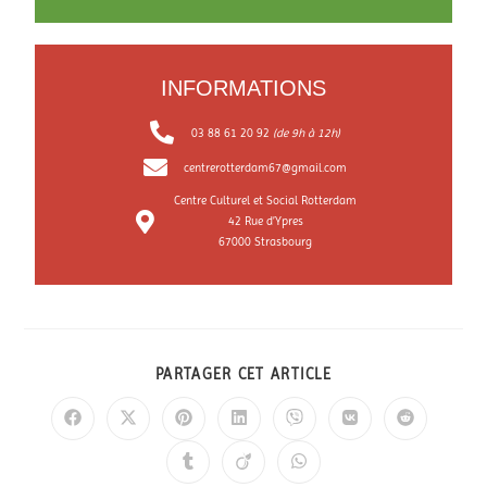
INFORMATIONS
03 88 61 20 92
(de 9h à 12h)
centrerotterdam67@gmail.com
Centre Culturel et Social Rotterdam
42 Rue d’Ypres
67000 Strasbourg​
PARTAGER CET ARTICLE