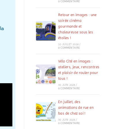
0 COMMENTAIRE
Retour en images : une
soirée cinéma
gourmande et
la
chaleureuse sous les
étoiles !
10 JUILLET 2026
/
0 COMMENTAIRE
Vélo Cité en images :
ateliers, jeux, rencontres
et plaisir de rouler pour
tous !
30 JUIN 2026
/
0 COMMENTAIRE
En juillet, des
animations de rue en
bas de chez soi !
30 JUIN 2026
/
0 COMMENTAIRE