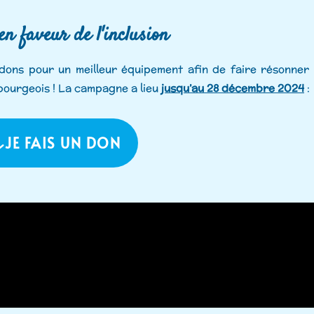
n faveur de l'inclusion
dons pour un meilleur équipement afin de faire résonner 
bourgeois ! La campagne a lieu
jusqu’au 28 décembre 2024
:
JE FAIS UN DON