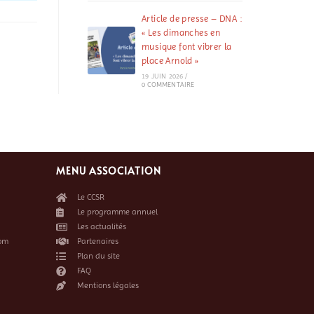
Article de presse – DNA :
« Les dimanches en
musique font vibrer la
place Arnold »
19 JUIN 2026
/
0 COMMENTAIRE
MENU ASSOCIATION
Le CCSR
Le programme annuel
Les actualités
om
Partenaires
Plan du site
FAQ
Mentions légales