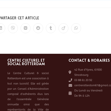
PARTAGER CET ARTICLE
CENTRE CULTUREL ET
CONTACT & HORAIRES
SOCIAL ROTTERDAM
42 Rue d’Ypres, 67000
Le Centre Culturel & social
Strasbourg
Rotterdam est une association à
03 88 61 20 92
but non lucratif. Elle est gérée
centrerotterdam67@gmail.c
par un Conseil d’Administration
Du Lundi au Vendredi
composé d’adhérents élus lors
De 9h à 12h
de l’assemblée Générale
annuelle ainsi que des
représentants de la Ville de