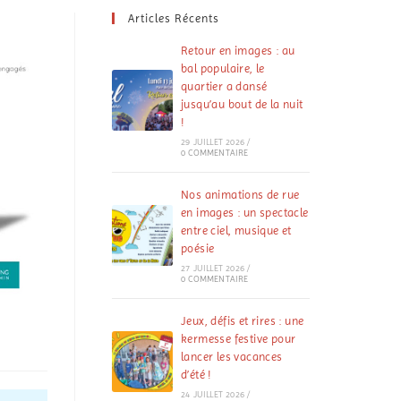
Articles Récents
Retour en images : au
bal populaire, le
quartier a dansé
jusqu’au bout de la nuit
!
29 JUILLET 2026
/
0 COMMENTAIRE
Nos animations de rue
en images : un spectacle
entre ciel, musique et
poésie
27 JUILLET 2026
/
0 COMMENTAIRE
Jeux, défis et rires : une
kermesse festive pour
lancer les vacances
d’été !
24 JUILLET 2026
/