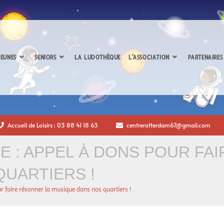
EUNES
SENIORS
LA LUDOTHÈQUE
L’ASSOCIATION
PARTENAIRES
Accueil de Loisirs : 03 88 41 18 63
centrerotterdam67@gmail.com
E : APPEL À DONS POUR FA
UARTIERS !
ur faire résonner la musique dans nos quartiers !