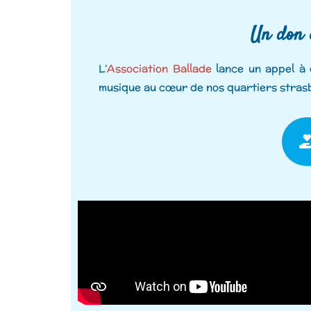
Un don e
L’
Association Ballade
lance un appel à 
musique au cœur de nos quartiers stras