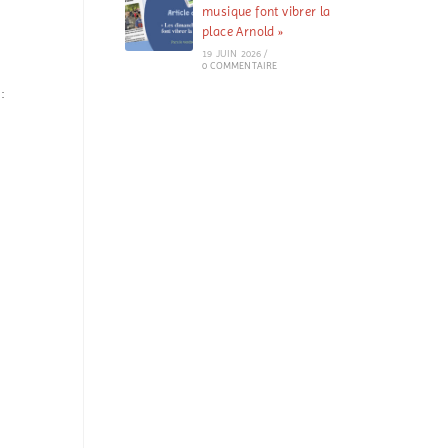
musique font vibrer la
place Arnold »
19 JUIN 2026
/
0 COMMENTAIRE
: