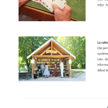
Infos :
La caban
Elle per
système 
Lieu : d
Informat
début de