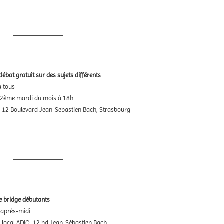
ébat gratuit sur des sujets différents
à tous
2ème mardi du mois à 18h
au 12 Boulevard Jean-Sebastien Bach, Strasbourg
e bridge débutants
i après-midi
au local ADIQ, 12 bd Jean-Sébastien Bach