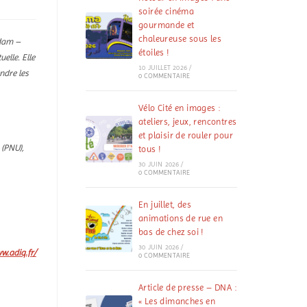
soirée cinéma
gourmande et
chaleureuse sous les
rdam –
étoiles !
elle. Elle
10 JUILLET 2026
/
ndre les
0 COMMENTAIRE
Vélo Cité en images :
ateliers, jeux, rencontres
et plaisir de rouler pour
 (PNU),
tous !
30 JUIN 2026
/
0 COMMENTAIRE
En juillet, des
animations de rue en
bas de chez soi !
30 JUIN 2026
/
w.adiq.fr/
0 COMMENTAIRE
Article de presse – DNA :
« Les dimanches en