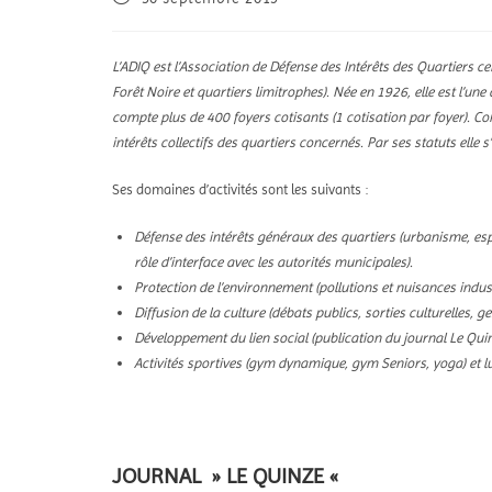
L’ADIQ est l’Association de Défense des Intérêts des Quartiers
Forêt Noire et quartiers limitrophes). Née en 1926, elle est l’une
compte plus de 400 foyers cotisants (1 cotisation par foyer). 
intérêts collectifs des quartiers concernés. Par ses statuts elle s
Ses domaines d’activités sont les suivants :
Défense des intérêts généraux des quartiers (urbanisme, espa
rôle d’interface avec les autorités municipales).
Protection de l’environnement (pollutions et nuisances indust
Diffusion de la culture (débats publics, sorties culturelles, g
Développement du lien social (publication du journal Le Quinz
Activités sportives (gym dynamique, gym Seniors, yoga) et l
JOURNAL » LE QUINZE «