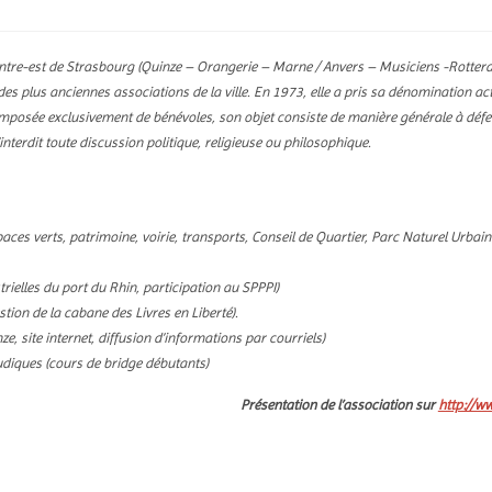
 centre-est de Strasbourg (Quinze – Orangerie – Marne / Anvers – Musiciens -Rotte
 des plus anciennes associations de la ville. En 1973, elle a pris sa dénomination actu
Composée exclusivement de bénévoles, son objet consiste de manière générale à défe
’interdit toute discussion politique, religieuse ou philosophique.
ces verts, patrimoine, voirie, transports, Conseil de Quartier, Parc Naturel Urbain
rielles du port du Rhin, participation au SPPPI)
estion de la cabane des Livres en Liberté).
e, site internet, diffusion d’informations par courriels)
udiques (cours de bridge débutants)
Présentation de l’association sur
http://ww