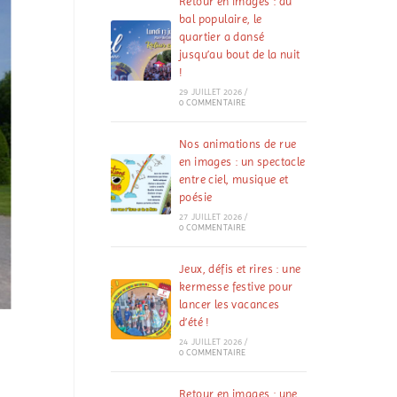
Retour en images : au
bal populaire, le
quartier a dansé
jusqu’au bout de la nuit
!
29 JUILLET 2026
/
0 COMMENTAIRE
Nos animations de rue
en images : un spectacle
entre ciel, musique et
poésie
27 JUILLET 2026
/
0 COMMENTAIRE
Jeux, défis et rires : une
kermesse festive pour
lancer les vacances
d’été !
24 JUILLET 2026
/
0 COMMENTAIRE
Retour en images : une