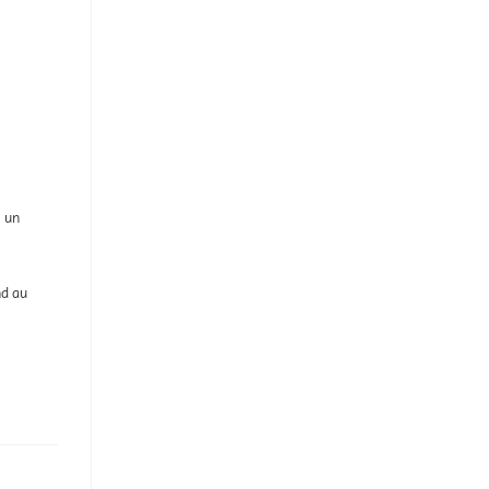
, un
nd au