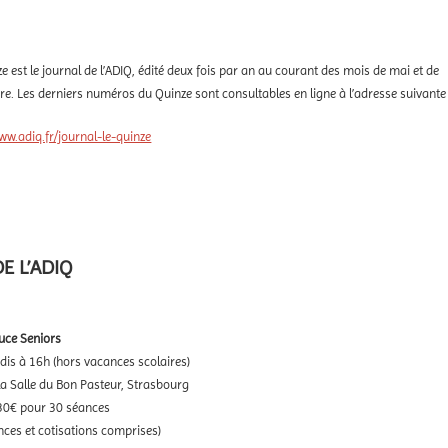
e est le journal de l’ADIQ, édité deux fois par an au courant des mois de mai et de
e. Les derniers numéros du Quinze sont consultables en ligne à l’adresse suivante 
ww.adiq.fr/journal-le-quinze
E L’ADIQ
ce Seniors
dis à 16h (hors vacances scolaires)
 la Salle du Bon Pasteur, Strasbourg
 130€ pour 30 séances
nces et cotisations comprises)