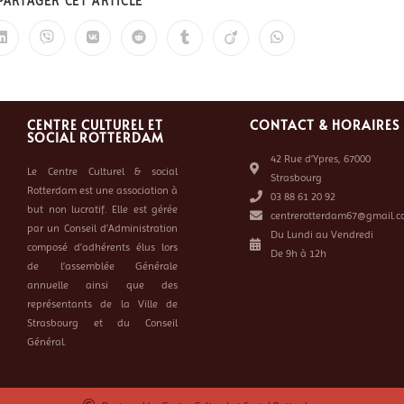
PARTAGER CET ARTICLE
CENTRE CULTUREL ET
CONTACT & HORAIRES
SOCIAL ROTTERDAM
42 Rue d’Ypres, 67000
Le Centre Culturel & social
Strasbourg
Rotterdam est une association à
03 88 61 20 92
but non lucratif. Elle est gérée
centrerotterdam67@gmail.c
par un Conseil d’Administration
Du Lundi au Vendredi
composé d’adhérents élus lors
De 9h à 12h
de l’assemblée Générale
annuelle ainsi que des
représentants de la Ville de
Strasbourg et du Conseil
Général.