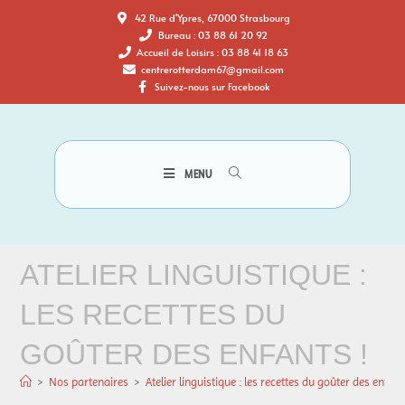
42 Rue d'Ypres, 67000 Strasbourg
Bureau : 03 88 61 20 92
Accueil de Loisirs : 03 88 41 18 63
centrerotterdam67@gmail.com
Suivez-nous sur Facebook
MENU
ATELIER LINGUISTIQUE :
LES RECETTES DU
GOÛTER DES ENFANTS !
>
Nos partenaires
>
Atelier linguistique : les recettes du goûter des enfant