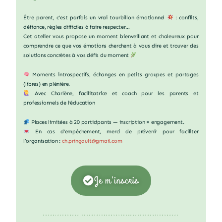
Être parent, c’est parfois un vrai tourbillon émotionnel
: conflits,
défiance, règles difficiles à faire respecter…
Cet atelier vous propose un moment bienveillant et chaleureux pour
comprendre ce que vos émotions cherchent à vous dire et trouver des
solutions concrètes à vos défis du moment
Moments introspectifs, échanges en petits groupes et partages
(libres) en plénière.
Avec Charlène, facilitatrice et coach pour les parents et
professionnels de l’éducation
Places limitées à 20 participants — inscription = engagement.
En cas d’empêchement, merci de prévenir pour faciliter
l’organisation :
ch.pringault@gmail.com
Je m'inscris