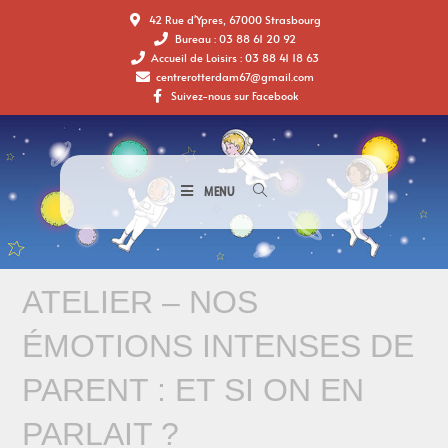
42 Rue d'Ypres, 67000 Strasbourg
Bureau : 03 88 61 20 92
Accueil de Loisirs : 03 88 41 18 63
centrerotterdam67@gmail.com
Suivez-nous sur Facebook
MENU
ATELIER – NOS
ÉMOTIONS INTENSES DE
PARENT : ET SI ON EN
PARLAIT ?