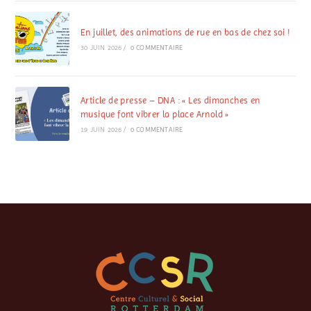
En juillet, des animations de rue en bas de chez soi !
30 JUIN 2026
/
0 COMMENTAIRE
Article de presse – DNA : « Les dimanches en
musique font vibrer la place Arnold »
19 JUIN 2026
/
0 COMMENTAIRE