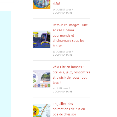
d’été !
24 JUILLET 2026
/
0 COMMENTAIRE
Retour en images : une
soirée cinéma
gourmande et
chaleureuse sous les
étoiles !
10 JUILLET 2026
/
0 COMMENTAIRE
Vélo Cité en images :
ateliers, jeux, rencontres
et plaisir de rouler pour
tous !
30 JUIN 2026
/
0 COMMENTAIRE
En juillet, des
animations de rue en
bas de chez soi !