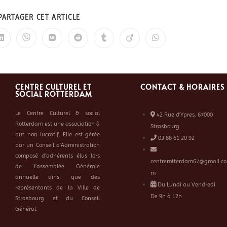
PARTAGER CET ARTICLE
CENTRE CULTUREL ET
CONTACT & HORAIRES
SOCIAL ROTTERDAM
Le Centre Culturel & social
42 Rue d’Ypres, 67000
Rotterdam est une association à
Strasbourg
but non lucratif. Elle est gérée
03 88 61 20 92
par un Conseil d’Administration
composé d’adhérents élus lors
centrerotterdam67@gmail.co
de l’assemblée Générale
m
annuelle ainsi que des
Du Lundi au Vendredi
représentants de la Ville de
De 9h à 12h
Strasbourg et du Conseil
Général.