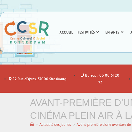
ACCUEIL
FESTIVITÉS
ENFANTS
J
Bureau : 03 88 61 20
42 Rue d'Ypres, 67000 Strasbourg
92
AVANT-PREMIÈRE D’U
CINÉMA PLEIN AIR À 
>
Actualité des jeunes
>
Avant-première d’une aventure de q