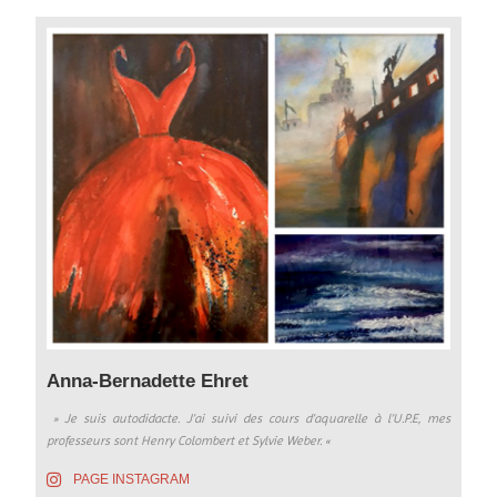
Anna-Bernadette Ehret
» Je suis autodidacte. J’ai suivi des cours d’aquarelle à l’U.P.E, m
es
professeurs sont Henry Colombert et Sylvie Weber. «
PAGE INSTAGRAM