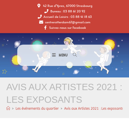
42 Rue d'Ypres, 67000 Strasbourg
Bureau : 03 88 61 20 92
Accueil de Loisirs : 03 88 41 18 63
centrerotterdam67@gmail.com
Suivez-nous sur Facebook
MENU
AVIS AUX ARTISTES 2021 :
LES EXPOSANTS
>
Les événements du quartier
>
Avis aux Artistes 2021 : Les exposants