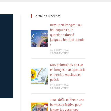
Articles Récents
Retour en images : au
bal populaire, le
quartier a dansé
jusqu’au bout de la nuit
!
29 JUILLET 2026
/
0 COMMENTAIRE
Nos animations de rue
en images : un spectacle
entre ciel, musique et
poésie
27 JUILLET 2026
/
0 COMMENTAIRE
Jeux, défis et rires : une
kermesse festive pour
lancer les vacances