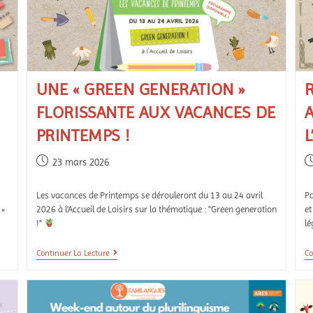
UNE « GREEN GENERATION »
FLORISSANTE AUX VACANCES DE
A
PRINTEMPS !
L
23 mars 2026
Les vacances de Printemps se dérouleront du 13 au 24 avril
Pa
 »
2026 à l'Accueil de Loisirs sur la thématique : "Green generation
et
!"
lé
Continuer La Lecture
Co