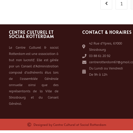
1
CENTRE CULTUREL ET
CONTACT & HORAIRES
SOCIAL ROTTERDAM
42 Rue d’Ypres, 67000
Le Centre Culturel & social
Strasbourg
Rotterdam est une association à
03 88 61 20 92
but non lucratif. Elle est gérée
centrerotterdam67@gmail.c
par un Conseil d’Administration
Du Lundi au Vendredi
composé d’adhérents élus lors
De 9h à 12h
de l’assemblée Générale
annuelle ainsi que des
représentants de la Ville de
Strasbourg et du Conseil
Général.
Designed by Centre Culturel et Social Rotterdam