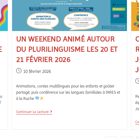
UN WEEKEND ANIMÉ AUTOUR
C
E
DU PLURILINGUISME LES 20 ET
R
21 FÉVRIER 2026
J
10 février 2026
Animations, contes multilingues pour les enfants et goûter
partagé, puis conférence sur les langues familiales à l'ARES et
du
R
à la Ruche
éq
Jo
Continuer La Lecture
Co