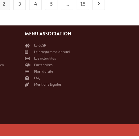
2
3
4
5
…
15
MENU ASSOCIATION
Le CCSR
Le programme annuel
Les actualités
om
Partenaires
Plan du site
FAQ
Mentions légales