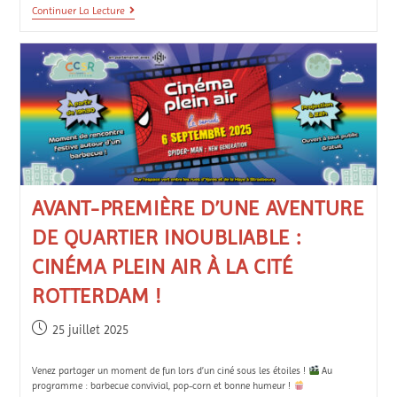
Continuer La Lecture
AVANT-PREMIÈRE D’UNE AVENTURE
DE QUARTIER INOUBLIABLE :
CINÉMA PLEIN AIR À LA CITÉ
ROTTERDAM !
25 juillet 2025
Venez partager un moment de fun lors d’un ciné sous les étoiles !
Au
programme : barbecue convivial, pop-corn et bonne humeur !