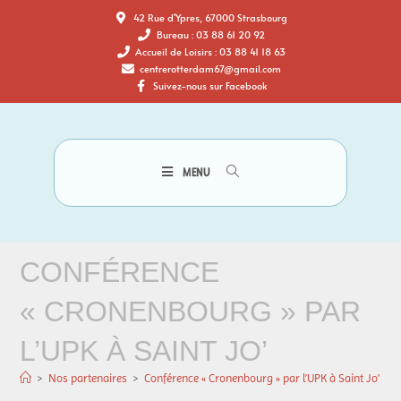
42 Rue d'Ypres, 67000 Strasbourg
Bureau : 03 88 61 20 92
Accueil de Loisirs : 03 88 41 18 63
centrerotterdam67@gmail.com
Suivez-nous sur Facebook
MENU
CONFÉRENCE
« CRONENBOURG » PAR
L’UPK À SAINT JO’
>
Nos partenaires
>
Conférence « Cronenbourg » par l’UPK à Saint Jo’