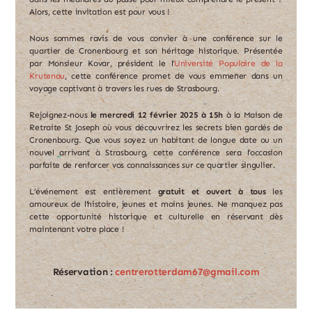
Alors, cette invitation est pour vous !
Nous sommes ravis de vous convier à une conférence sur le
quartier de Cronenbourg et son héritage historique. Présentée
par Monsieur Kovar, président le l’
Université Populaire de la
Krutenau
, cette conférence promet de vous emmener dans un
voyage captivant à travers les rues de Strasbourg.
Rejoignez-nous
le mercredi 12 février 2025 à 15h
à la Maison de
Retraite St Joseph où vous découvrirez les secrets bien gardés de
Cronenbourg. Que vous soyez un habitant de longue date ou un
nouvel arrivant à Strasbourg, cette conférence sera l’occasion
parfaite de renforcer vos connaissances sur ce quartier singulier.
L’événement est entièrement
gratuit et ouvert à tous
les
amoureux de l’histoire, jeunes et moins jeunes. Ne manquez pas
cette opportunité historique et culturelle en réservant dès
maintenant votre place !
Réservation :
centrerotterdam67@gmail.com