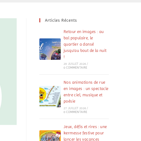
Articles Récents
Retour en images : au
bal populaire, le
quartier a dansé
jusqu’au bout de la nuit
!
29 JUILLET 2026
/
0 COMMENTAIRE
Nos animations de rue
en images : un spectacle
entre ciel, musique et
poésie
27 JUILLET 2026
/
0 COMMENTAIRE
Jeux, défis et rires : une
kermesse festive pour
lancer les vacances