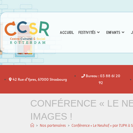
ACCUEIL
FESTIVITÉS
ENFANTS
J
Bureau : 03 88 61 20
42 Rue d'Ypres, 67000 Strasbourg
92
CONFÉRENCE « LE NEU
IMAGES !
>
Nos partenaires
>
Conférence « Le Neuhof » par l’UPK à Sa