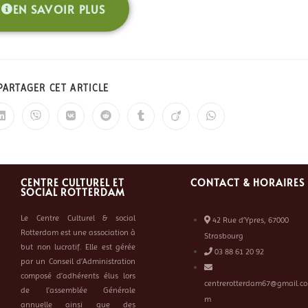
EN SAVOIR PLUS
PARTAGER CET ARTICLE
CENTRE CULTUREL ET
CONTACT & HORAIRES
SOCIAL ROTTERDAM
Le Centre Culturel & social
42 Rue d’Ypres, 67000
Rotterdam est une association à
Strasbourg
but non lucratif. Elle est gérée
03 88 61 20 92
par un Conseil d’Administration
composé d’adhérents élus lors
centrerotterdam67@gmail.co
de l’assemblée Générale
m
annuelle ainsi que des