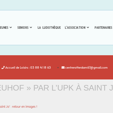
EUNES
SENIORS
LA LUDOTHÈQUE
L’ASSOCIATION
PARTENAIRES
Accueil de Loisirs : 03 88 41 18 63
centrerotterdam67@gmail.com
HOF » PAR L’UPK À SAINT J
int Jo’ : retour en images !