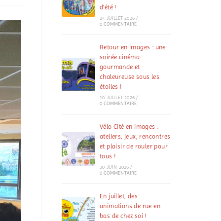
d’été !
24 JUILLET 2026
/
0 COMMENTAIRE
Retour en images : une
soirée cinéma
gourmande et
chaleureuse sous les
étoiles !
10 JUILLET 2026
/
0 COMMENTAIRE
Vélo Cité en images :
ateliers, jeux, rencontres
et plaisir de rouler pour
tous !
30 JUIN 2026
/
0 COMMENTAIRE
En juillet, des
animations de rue en
bas de chez soi !