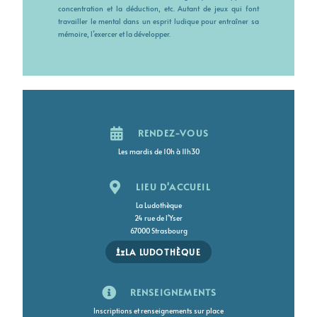
concentration et la déduction, etc. Autant de jeux qui font
travailler le mental dans un esprit ludique pour entraîner sa
mémoire, l’exercer et la développer.
RENDEZ-VOUS
Les mardis de 10h à 11h30
LIEU D'ACCUEIL
La Ludothèque
24 rue de l'Yser
67000 Strasbourg
LA LUDOTHÈQUE
RENSEIGNEMENTS
Inscriptions et renseignements sur place