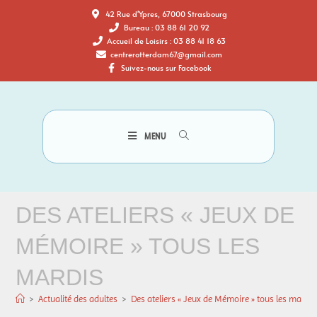
42 Rue d'Ypres, 67000 Strasbourg
Bureau : 03 88 61 20 92
Accueil de Loisirs : 03 88 41 18 63
centrerotterdam67@gmail.com
Suivez-nous sur Facebook
MENU
DES ATELIERS « JEUX DE
MÉMOIRE » TOUS LES
MARDIS
>
Actualité des adultes
>
Des ateliers « Jeux de Mémoire » tous les mardis