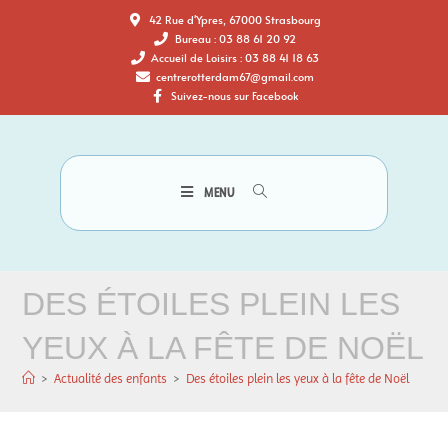
42 Rue d'Ypres, 67000 Strasbourg
Bureau : 03 88 61 20 92
Accueil de Loisirs : 03 88 41 18 63
centrerotterdam67@gmail.com
Suivez-nous sur Facebook
MENU
DES ÉTOILES PLEIN LES
YEUX À LA FÊTE DE NOËL
>
Actualité des enfants
>
Des étoiles plein les yeux à la fête de Noël