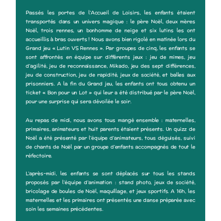
Passés les portes de l’Accueil de Loisirs, les enfants étaient
transportés dans un univers magique : le père Noël, deux mères
Noël, trois rennes, un bonhomme de neige et six lutins les ont
accueillis à bras ouverts ! Nous avons bien rigolé en matinée lors du
Grand jeu « Lutin VS Rennes ». Par groupes de cinq, les enfants se
sont affrontés en équipe sur différents jeux : jeu de mimes, jeu
d’agilité, jeu de reconnaissance, Mikado, jeu des sept différences,
jeu de construction, jeu de rapidité, jeux de société, et balles aux
prisonniers. A la fin du Grand jeu, les enfants ont tous obtenu un
ticket « Bon pour un Lot » qui leur a été distribué par le père Noël,
pour une surprise qui sera dévoilée le soir.
Au repas de midi, nous avons tous mangé ensemble : maternelles,
primaires, animateurs et huit parents étaient présents. Un quizz de
Noël a été présenté par l’équipe d’animateurs, tous déguisés, suivi
de chants de Noël par un groupe d’enfants accompagnés de tout le
réfectoire.
L’après-midi, les enfants se sont déplacés sur tous les stands
proposés par l’équipe d’animation : stand photo, jeux de société,
bricolage de boules de Noël, maquillage, et jeux sportifs. A 16h, les
maternelles et les primaires ont présentés une danse préparée avec
soin les semaines précédentes.