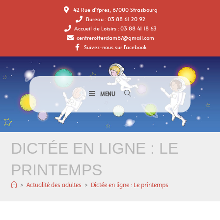
42 Rue d'Ypres, 67000 Strasbourg
Bureau : 03 88 61 20 92
Accueil de Loisirs : 03 88 41 18 63
centrerotterdam67@gmail.com
Suivez-nous sur Facebook
MENU
DICTÉE EN LIGNE : LE
PRINTEMPS
>
Actualité des adultes
>
Dictée en ligne : Le printemps