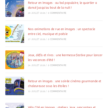
Retour en images : au bal populaire, le quartier a
dansé jusqu’au bout de la nuit !
29 JUILLET 2026
/
0 COMMENTAIRE
Nos animations de rue en images : un spectacle
entre ciel, musique et poésie
27 JUILLET 2026
/
0 COMMENTAIRE
Jeux, défis et rires : une kermesse festive pour lancer
les vacances d’été !
24 JUILLET 2026
/
0 COMMENTAIRE
Retour en images : une soirée cinéma gourmande et
chaleureuse sous les étoiles !
10 JUILLET 2026
/
0 COMMENTAIRE
Vélo Cité en images : ateliers, jeux, rencontres et