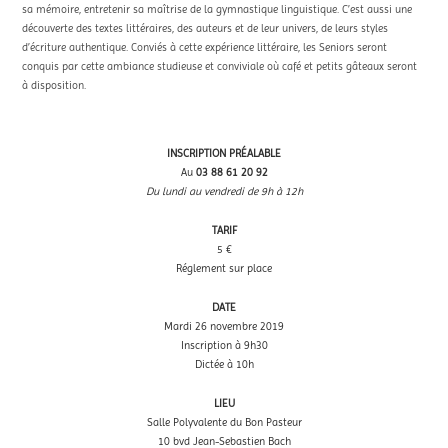
sa mémoire, entretenir sa maîtrise de la gymnastique linguistique. C’est aussi une
découverte des textes littéraires, des auteurs et de leur univers, de leurs styles
d’écriture authentique. Conviés à cette expérience littéraire, les Seniors seront
conquis par cette ambiance studieuse et conviviale où café et petits gâteaux seront
à disposition.
INSCRIPTION PRÉALABLE
Au
03 88 61 20 92
Du lundi au vendredi de 9h à 12h
TARIF
5 €
Réglement sur place
DATE
Mardi 26 novembre 2019
Inscription à 9h30
Dictée à 10h
LIEU
Salle Polyvalente du Bon Pasteur
10 bvd Jean-Sebastien Bach