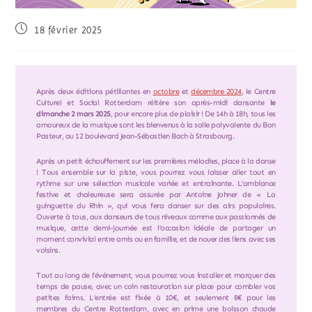
18 février 2025
Après deux éditions pétillantes en
octobre
et
décembre 2024
, le Centre
Culturel et Social Rotterdam réitère son après-midi dansante
le
dimanche 2 mars 2025
, pour encore plus de plaisir ! De 14h à 18h, tous les
amoureux de la musique sont les bienvenus à la salle polyvalente du Bon
Pasteur, au 12 boulevard Jean-Sébastien Bach à Strasbourg.
Après un petit échauffement sur les premières mélodies, place à la danse
! Tous ensemble sur la piste, vous pourrez vous laisser aller tout en
rythme sur une sélection musicale variée et entraînante. L’ambiance
festive et chaleureuse sera assurée par Antoine Johner de « La
guinguette du Rhin », qui vous fera danser sur des airs populaires.
Ouverte à tous, aux danseurs de tous niveaux comme aux passionnés de
musique, cette demi-journée est l’occasion idéale de partager un
moment convivial entre amis ou en famille, et de nouer des liens avec ses
voisins.
Tout au long de l’événement, vous pourrez vous installer et marquer des
temps de pause, avec un coin restauration sur place pour combler vos
petites faims. L’entrée est fixée à 10€, et seulement 8€ pour les
membres du Centre Rotterdam, avec en prime une boisson chaude