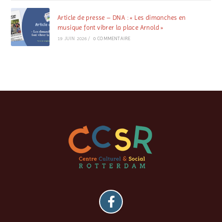
Article de presse – DNA : « Les dimanches en
musique font vibrer la place Arnold »
19 JUIN 2026
/
0 COMMENTAIRE