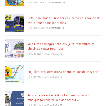
24 JUILLET 2026
/
0 COMMENTAIRE
Retour en images : une soirée cinéma gourmande et
chaleureuse sous les étoiles !
10 JUILLET 2026
/
0 COMMENTAIRE
Vélo Cité en images : ateliers, jeux, rencontres et
plaisir de rouler pour tous !
30 JUIN 2026
/
0 COMMENTAIRE
En juillet, des animations de rue en bas de chez soi !
30 JUIN 2026
/
0 COMMENTAIRE
Article de presse – DNA : « Les dimanches en
musique font vibrer la place Arnold »
19 JUIN 2026
/
0 COMMENTAIRE