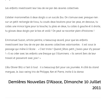
Les enfants investissent leur lieu de vie par des œuvres collectives
L’atelier marionnettes à deux doigts a un succès fou. On s’amuse avec presque rien :
sur un petit rectangle de tissu, tu couds deux boutons pour les yeux, en dessous, tu
colles une mince ligne pour la bouche, tu plies en deux, tu colles à gauche et à droite,
tu glisses deux doigts par le bas et voilà ! On peut se raconter plein d’histoires !
Emmanuel Suzan, artiste peintre, a beaucoup œuvré, pour que les enfants
investissent leur lieu de vie par des œuvres collectives valorisantes : il est sous le
passage qui mène à l’école : » C’est triste ! Quand j’étais petit, j’avais peur d’y passer
! » Il va créer avec les enfants une fresque qui l’illuminera. « Ils seront fiers de leur
travail et passeront avec joie ! »
L’élu Olivier Bitz a l’œil à tout : il a beaucoup fait pour ces journées. A côté du stand
merguez, le Jazz swing trio de Philippe, Ken et Pierre, invite à la danse.
Dernières Nouvelles D’Alsace, Dimanche 10 Juillet
2011