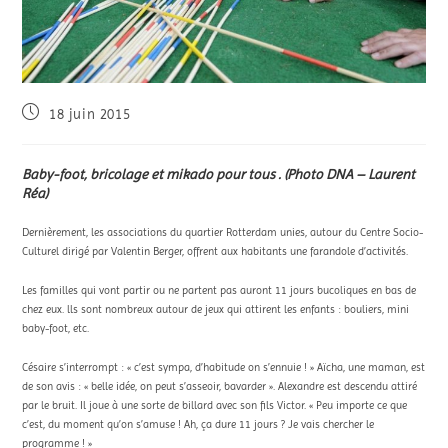
18 juin 2015
Baby-foot, bricolage et mikado pour tous . (Photo DNA – Laurent
Réa)
Dernièrement, les associations du quartier Rotterdam unies, autour du Centre Socio-
Culturel dirigé par Valentin Berger, offrent aux habitants une farandole d’activités.
Les familles qui vont partir ou ne partent pas auront 11 jours bucoliques en bas de
chez eux. lls sont nombreux autour de jeux qui attirent les enfants : bouliers, mini
baby-foot, etc.
Césaire s’interrompt : « c’est sympa, d’habitude on s’ennuie ! » Aïcha, une maman, est
de son avis : « belle idée, on peut s’asseoir, bavarder ». Alexandre est descendu attiré
par le bruit. Il joue à une sorte de billard avec son fils Victor. « Peu importe ce que
c’est, du moment qu’on s’amuse ! Ah, ça dure 11 jours ? Je vais chercher le
programme ! »