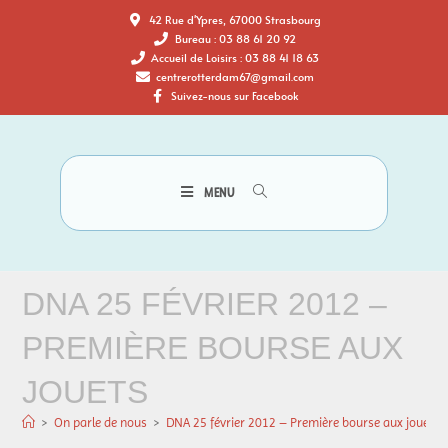
42 Rue d'Ypres, 67000 Strasbourg
Bureau : 03 88 61 20 92
Accueil de Loisirs : 03 88 41 18 63
centrerotterdam67@gmail.com
Suivez-nous sur Facebook
MENU
DNA 25 FÉVRIER 2012 –
PREMIÈRE BOURSE AUX
JOUETS
>
On parle de nous
>
DNA 25 février 2012 – Première bourse aux jouets