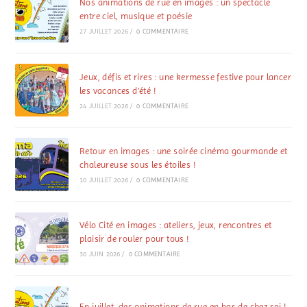
Nos animations de rue en images : un spectacle
entre ciel, musique et poésie
27 JUILLET 2026
/
0 COMMENTAIRE
Jeux, défis et rires : une kermesse festive pour lancer
les vacances d’été !
24 JUILLET 2026
/
0 COMMENTAIRE
Retour en images : une soirée cinéma gourmande et
chaleureuse sous les étoiles !
10 JUILLET 2026
/
0 COMMENTAIRE
Vélo Cité en images : ateliers, jeux, rencontres et
plaisir de rouler pour tous !
30 JUIN 2026
/
0 COMMENTAIRE
En juillet, des animations de rue en bas de chez soi !