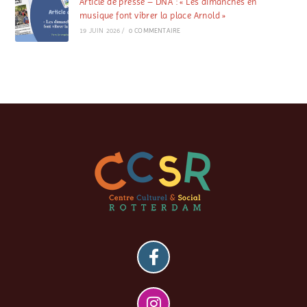
Article de presse – DNA : « Les dimanches en
musique font vibrer la place Arnold »
19 JUIN 2026
/
0 COMMENTAIRE