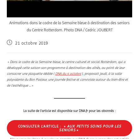
Animations dans le cadre de la Semaine bleue à destination des seniors
du Centre Rotterdam. Photo DNA / Cedric JOUBERT
21 octobre 2019
»
Dans le cadre de la Semaine bleue, le centre culturel et social Rotterdam, qui a
développé cette saison son programme à destination des aînés, au point de leur
consacrer une plaquette dédiée (
DNA du 4 octobre
), proposait jeudi, à la salle
polyvalente du Bon Pasteur, une journée festive et conviviale autour du bien-être et
de l’esthétique …
«
La suite de l’article est disponible sur DNA.fr pour les abonnés :
CONSULTER L’ARTICLE : »
AUX PETITS SOINS POUR LES
SENIORS
«