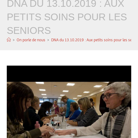
DNA DU 13.10.2019 : AUX
PETITS SOINS POUR LES
SENIORS
>
On parle de nous
>
DNA du 13.10.2019 : Aux petits soins pour les senio