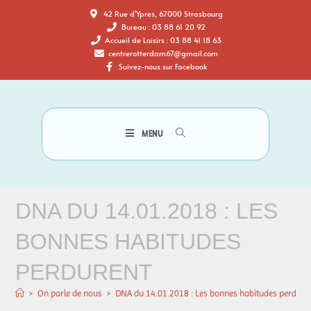
42 Rue d'Ypres, 67000 Strasbourg
Bureau : 03 88 61 20 92
Accueil de Loisirs : 03 88 41 18 63
centrerotterdam67@gmail.com
Suivez-nous sur Facebook
MENU
DNA DU 14.01.2018 : LES
BONNES HABITUDES
PERDURENT
>
On parle de nous
>
DNA du 14.01.2018 : Les bonnes habitudes perdure