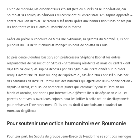
En fin de matinée, les organisateurs étaient fiers du succès de leur opération, car
Saima et ses collègues bénévoles du centre ont pu enregistrer 325 sapins apportés –
contre 260 l’an dernier : le record a été battu grâce aux bonnes habitudes prises par
les habitants et les clients du marché de la Marne.
Grâce au précieux concours de Mme Klein-Thomas, la gérante du Marché U, ils ont
pu boire du jus de fruit chaud et manger un bout de galette des rois.
La présidente Claudine Bastian, son prédécesseur Stéphane Boof et les autres
responsables de l’association Stra.ce « Strasbourg résidents et amis du centre » ont
déjà trouvé quelques sapins déposés par des gens bien intentionnés sur la place
Broglie avant l’heure. Tout au long de l’après-midi, ces éclaireurs ont été suivis par
des centaines de livreurs. Parmi eux, des habitués qui effectuent leur « bonne action »
depuis le début, et aussi de nombreux jeunes qui, comme Crystal et Damien ou
Marie et Antoine, ont appris par Internet les différents lieux de dépose en ville. Les
parents sont venus avec leurs enfants pour les initier à cette action de citoyenneté
pour préserver l’environnement. Et ils ont eu droit à une boisson chaude et un
morceau de gâteau.
Pour soutenir une action humanitaire en Roumanie
Pour leur part, les Scouts du groupe Jean-Bosco de Neudorf ne se sont pas ménagés