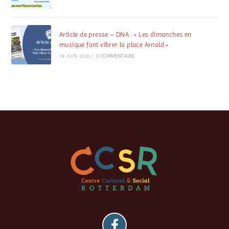
Article de presse – DNA : « Les dimanches en
musique font vibrer la place Arnold »
19 JUIN 2026
/
0 COMMENTAIRE