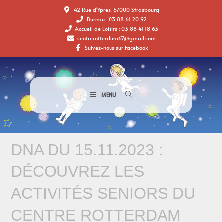
42 Rue d'Ypres, 67000 Strasbourg
Bureau : 03 88 61 20 92
Accueil de Loisirs : 03 88 41 18 63
centrerotterdam67@gmail.com
Suivez-nous sur Facebook
MENU
DNA DU 15.11.2023 :
DÉCOUVREZ LES
ACTIVITÉS SENIORS DU
CENTRE ROTTERDAM