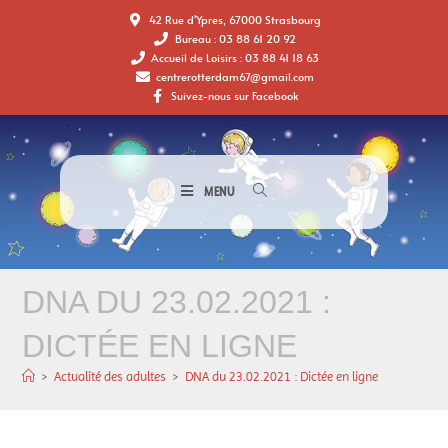
42 Rue d'Ypres, 67000 Strasbourg
Bureau : 03 88 61 20 92
Accueil de Loisirs : 03 88 41 18 63
centrerotterdam67@gmail.com
Suivez-nous sur Facebook
MENU
DNA DU 23.02.2021 :
DICTÉE EN LIGNE
>
Actualité des adultes
>
DNA du 23.02.2021 : Dictée en ligne