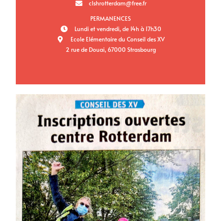
clshrotterdam@free.fr
PERMANENCES
Lundi et vendredi, de 14h à 17h30
Ecole Elémentaire du Conseil des XV
2 rue de Douai, 67000 Strasbourg