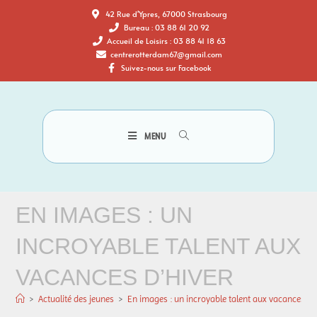
42 Rue d'Ypres, 67000 Strasbourg
Bureau : 03 88 61 20 92
Accueil de Loisirs : 03 88 41 18 63
centrerotterdam67@gmail.com
Suivez-nous sur Facebook
MENU
EN IMAGES : UN
INCROYABLE TALENT AUX
VACANCES D’HIVER
>
Actualité des jeunes
>
En images : un incroyable talent aux vacances d’