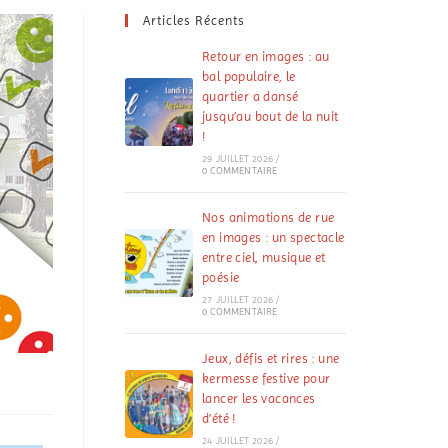
Articles Récents
Retour en images : au
bal populaire, le
quartier a dansé
jusqu’au bout de la nuit
!
29 JUILLET 2026
/
0 COMMENTAIRE
Nos animations de rue
en images : un spectacle
entre ciel, musique et
poésie
27 JUILLET 2026
/
0 COMMENTAIRE
Jeux, défis et rires : une
kermesse festive pour
lancer les vacances
d’été !
24 JUILLET 2026
/