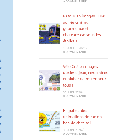
0 COMMENTAIRE
Retour en images : une
soirée cinéma
gourmande et
chaleureuse sous les
s
étoiles !
10 JUILLET 2026
/
0 COMMENTAIRE
e
Vélo Cité en images :
t
ateliers, jeux, rencontres
e
et plaisir de rouler pour
e
tous !
e
30 JUIN 2026
/
0 COMMENTAIRE
n
En juillet, des
t
animations de rue en
bas de chez soi !
e
e
30 JUIN 2026
/
0 COMMENTAIRE