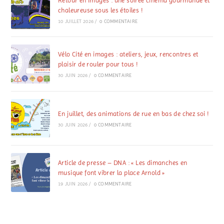
Retour en images : une soirée cinéma gourmande et
chaleureuse sous les étoiles !
10 JUILLET 2026
/
0 COMMENTAIRE
Vélo Cité en images : ateliers, jeux, rencontres et
plaisir de rouler pour tous !
30 JUIN 2026
/
0 COMMENTAIRE
En juillet, des animations de rue en bas de chez soi !
30 JUIN 2026
/
0 COMMENTAIRE
Article de presse – DNA : « Les dimanches en
musique font vibrer la place Arnold »
19 JUIN 2026
/
0 COMMENTAIRE