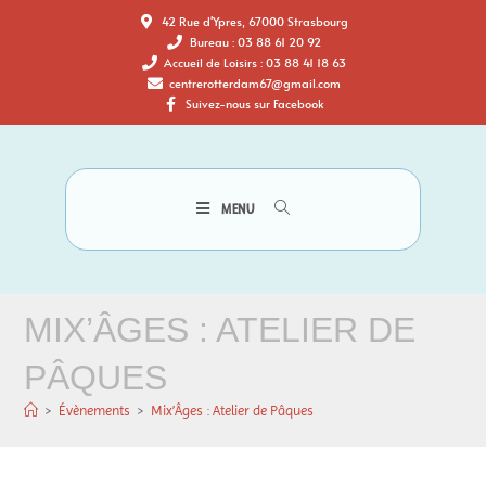
42 Rue d'Ypres, 67000 Strasbourg
Bureau : 03 88 61 20 92
Accueil de Loisirs : 03 88 41 18 63
centrerotterdam67@gmail.com
Suivez-nous sur Facebook
MENU
MIX’ÂGES : ATELIER DE
PÂQUES
>
Évènements
>
Mix’Âges : Atelier de Pâques