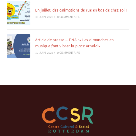
En juillet, des animations de rue en bas de chez soi !
30 JUIN 2026
/
0 COMMENTAIRE
Article de presse – DNA : « Les dimanches en
musique font vibrer la place Arnold »
19 JUIN 2026
/
0 COMMENTAIRE