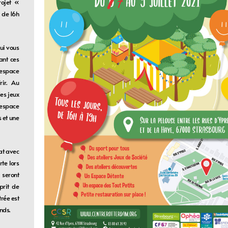
rojet «
1 de 16h
qui vous
ant ces
 espace
ir. Au
es jeux
 espace
s et une
iat avec
rte lors
 seront
prit de
rée est
nds.