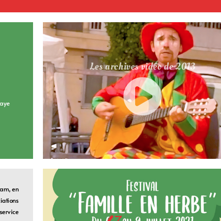
Les archives vidéo de 2013
Haye
rdam, en
iations
service