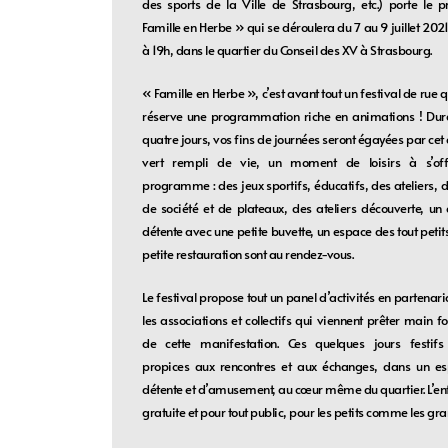
des sports de la Ville de Strasbourg, etc.) porte le p
Famille en Herbe » qui se déroulera du 7 au 9 juillet 202
à 19h, dans le quartier du Conseil des XV à Strasbourg.
« Famille en Herbe », c’est avant tout un festival de rue 
réserve une programmation riche en animations ! Dur
quatre jours, vos fins de journées seront égayées par cet
vert rempli de vie, un moment de loisirs à s’offr
programme : des jeux sportifs, éducatifs, des ateliers, d
de société et de plateaux, des ateliers découverte, un
détente avec une petite buvette, un espace des tout petit
petite restauration sont au rendez-vous.
Le festival propose tout un panel d’activités en partenar
les associations et collectifs qui viennent prêter main fo
de cette manifestation. Ces quelques jours festifs
propices aux rencontres et aux échanges, dans un es
détente et d’amusement, au cœur même du quartier. L’ent
gratuite et pour tout public, pour les petits comme les gra