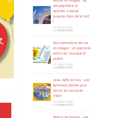
Retour en images : au
bal populaire, le
quartier a dansé
jusqu’au bout de la nuit
!
29 JUILLET 2026
/
0 COMMENTAIRE
Nos animations de rue
en images : un spectacle
entre ciel, musique et
poésie
27 JUILLET 2026
/
0 COMMENTAIRE
Jeux, défis et rires : une
kermesse festive pour
lancer les vacances
d’été !
24 JUILLET 2026
/
0 COMMENTAIRE
Retour en images : une