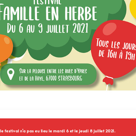
festival n’a pas eu lieu le mardi 6 et le jeudi 8 juillet 2021.