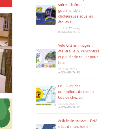
soirée cinéma
gourmande et
chaleureuse sous les
étoiles !
10 JUILLET 2026
/
0 COMMENTAIRE
Vélo Cité en images :
ateliers, jeux, rencontres
et plaisir de rouler pour
tous !
30 JUIN 2026
/
0 COMMENTAIRE
En juillet, des
animations de rue en
bas de chez soi !
30 JUIN 2026
/
0 COMMENTAIRE
Article de presse – DNA :
« Les dimanches en