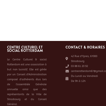
CENTRE CULTUREL ET
CONTACT & HORAIRES
SOCIAL ROTTERDAM
42 Rue d’Ypres, 67000
Le Centre Culturel & social
Strasbourg
Rotterdam est une association à
03 88 61 20 92
but non lucratif. Elle est gérée
centrerotterdam67@gmail.c
par un Conseil d’Administration
Du Lundi au Vendredi
composé d’adhérents élus lors
De 9h à 12h
de l’assemblée Générale
annuelle ainsi que des
représentants de la Ville de
Strasbourg et du Conseil
Général.