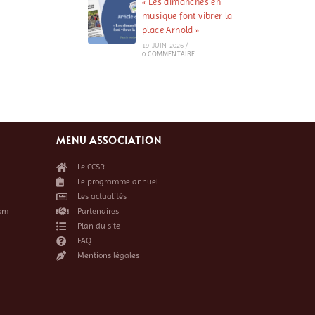
« Les dimanches en
musique font vibrer la
place Arnold »
19 JUIN 2026
/
0 COMMENTAIRE
MENU ASSOCIATION
Le CCSR
Le programme annuel
Les actualités
om
Partenaires
Plan du site
FAQ
Mentions légales