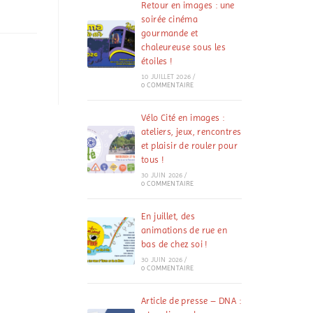
Retour en images : une
soirée cinéma
gourmande et
chaleureuse sous les
étoiles !
10 JUILLET 2026
/
0 COMMENTAIRE
Vélo Cité en images :
ateliers, jeux, rencontres
et plaisir de rouler pour
tous !
30 JUIN 2026
/
0 COMMENTAIRE
En juillet, des
animations de rue en
bas de chez soi !
30 JUIN 2026
/
0 COMMENTAIRE
Article de presse – DNA :