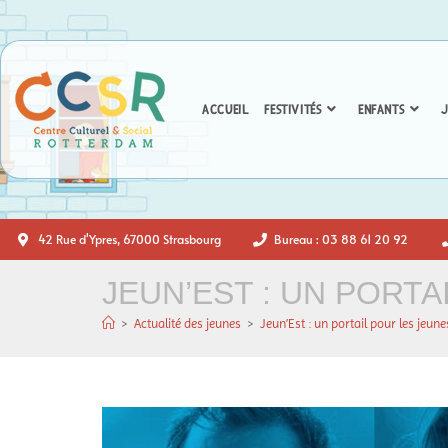
ACCUEIL
FESTIVITÉS
ENFANTS
J
42 Rue d'Ypres, 67000 Strasbourg
Bureau : 03 88 61 20 92
JEUN’EST : UN PORTA
>
Actualité des jeunes
>
Jeun’Est : un portail pour les jeune