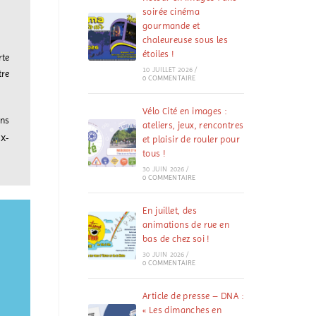
soirée cinéma
gourmande et
chaleureuse sous les
étoiles !
rte
10 JUILLET 2026
/
tre
0 COMMENTAIRE
Vélo Cité en images :
ons
ateliers, jeux, rencontres
x-
et plaisir de rouler pour
tous !
30 JUIN 2026
/
0 COMMENTAIRE
En juillet, des
animations de rue en
bas de chez soi !
30 JUIN 2026
/
0 COMMENTAIRE
Article de presse – DNA :
« Les dimanches en