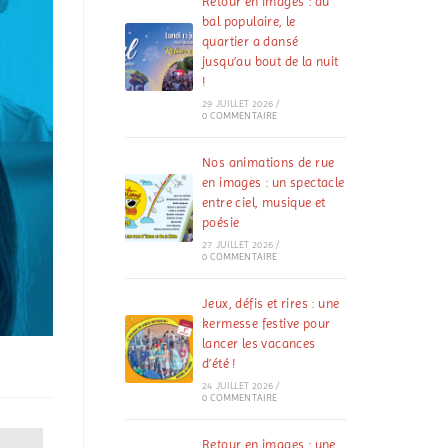
Retour en images : au
bal populaire, le
quartier a dansé
jusqu’au bout de la nuit
!
29 JUILLET 2026
/
0 COMMENTAIRE
Nos animations de rue
en images : un spectacle
entre ciel, musique et
poésie
27 JUILLET 2026
/
0 COMMENTAIRE
Jeux, défis et rires : une
kermesse festive pour
lancer les vacances
d’été !
24 JUILLET 2026
/
0 COMMENTAIRE
Retour en images : une