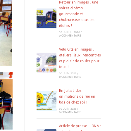
Retour en images : une
soirée cinéma
gourmande et
chaleureuse sous les
étoiles !
10 JUILLET 2026
/
0 COMMENTAIRE
Vélo Cité en images :
ateliers, jeux, rencontres
et plaisir de rouler pour
tous !
30 JUIN 2026
/
0 COMMENTAIRE
En juillet, des
animations de rue en
bas de chez soi !
30 JUIN 2026
/
0 COMMENTAIRE
Article de presse – DNA :