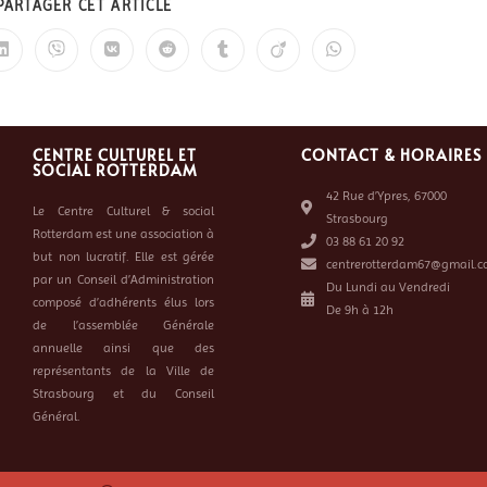
PARTAGER CET ARTICLE
CENTRE CULTUREL ET
CONTACT & HORAIRES
SOCIAL ROTTERDAM
42 Rue d’Ypres, 67000
Le Centre Culturel & social
Strasbourg
Rotterdam est une association à
03 88 61 20 92
but non lucratif. Elle est gérée
centrerotterdam67@gmail.c
par un Conseil d’Administration
Du Lundi au Vendredi
composé d’adhérents élus lors
De 9h à 12h
de l’assemblée Générale
annuelle ainsi que des
représentants de la Ville de
Strasbourg et du Conseil
Général.