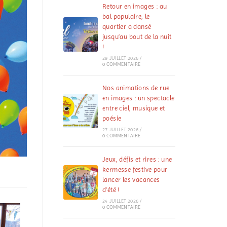
Retour en images : au
bal populaire, le
quartier a dansé
jusqu’au bout de la nuit
!
29 JUILLET 2026
/
0 COMMENTAIRE
Nos animations de rue
en images : un spectacle
entre ciel, musique et
poésie
27 JUILLET 2026
/
0 COMMENTAIRE
Jeux, défis et rires : une
kermesse festive pour
lancer les vacances
d’été !
24 JUILLET 2026
/
0 COMMENTAIRE