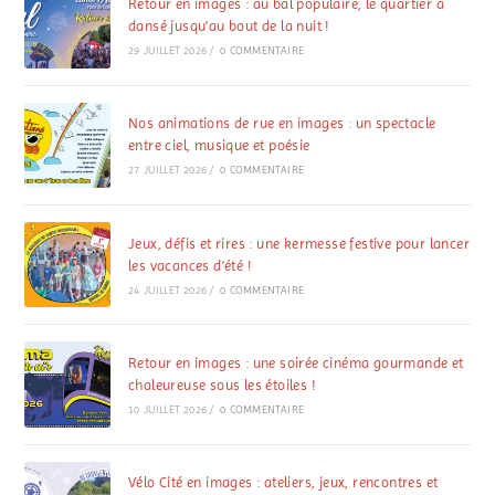
Retour en images : au bal populaire, le quartier a
dansé jusqu’au bout de la nuit !
29 JUILLET 2026
/
0 COMMENTAIRE
Nos animations de rue en images : un spectacle
entre ciel, musique et poésie
27 JUILLET 2026
/
0 COMMENTAIRE
Jeux, défis et rires : une kermesse festive pour lancer
les vacances d’été !
24 JUILLET 2026
/
0 COMMENTAIRE
Retour en images : une soirée cinéma gourmande et
chaleureuse sous les étoiles !
10 JUILLET 2026
/
0 COMMENTAIRE
Vélo Cité en images : ateliers, jeux, rencontres et