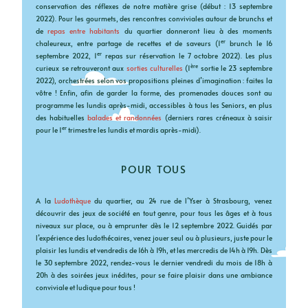
conservation des réflexes de notre matière grise (début : 13 septembre
2022). Pour les gourmets, des rencontres conviviales autour de brunchs et
de
repas entre habitants
du quartier donneront lieu à des moments
er
chaleureux, entre partage de recettes et de saveurs (1
brunch le 16
er
septembre 2022, 1
repas sur réservation le 7 octobre 2022). Les plus
ère
curieux se retrouveront aux
sorties culturelles
(1
sortie le 23 septembre
2022), orchestrées selon vos propositions pleines d’imagination : faites la
vôtre ! Enfin, afin de garder la forme, des promenades douces sont au
programme les lundis après-midi, accessibles à tous les Seniors, en plus
des habituelles
balades et randonnées
(derniers rares créneaux à saisir
er
pour le 1
trimestre les lundis et mardis après-midi).
POUR TOUS
A la
Ludothèque
du quartier, au 24 rue de l’Yser à Strasbourg, venez
découvrir des jeux de société en tout genre, pour tous les âges et à tous
niveaux sur place, ou à emprunter dès le 12 septembre 2022. Guidés par
l’expérience des ludothécaires, venez jouer seul ou à plusieurs, juste pour le
plaisir les lundis et vendredis de 16h à 19h, et les mercredis de 14h à 19h. Dès
le 30 septembre 2022, rendez-vous le dernier vendredi du mois de 18h à
20h à des soirées jeux inédites, pour se faire plaisir dans une ambiance
conviviale et ludique pour tous !