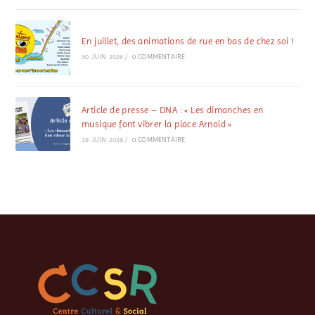
En juillet, des animations de rue en bas de chez soi !
30 JUIN 2026
/
0 COMMENTAIRE
Article de presse – DNA : « Les dimanches en
musique font vibrer la place Arnold »
19 JUIN 2026
/
0 COMMENTAIRE