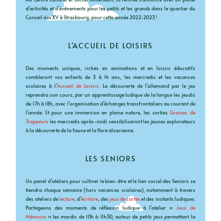
d’activités et d’événements pour les petits et les grands dans le quartier du
Conseil des XV à Strasbourg, pour cette année 2022-2023 !
L'ACCUEIL DE LOISIRS
Des moments uniques, riches en animations et en loisirs éducatifs
combleront vos enfants de 3 à 14 ans, les mercredis et les vacances
scolaires à l’
Accueil de Loisirs
. La découverte de l’allemand par le jeu
reprendra son cours, par un apprentissage ludique de la langue les jeudis
de 17h à 18h, avec l’organisation d’échanges transfrontaliers au courant de
l’année. Et pour une immersion en pleine nature, les sorties
Graines de
Trappeurs
les mercredis après-midi sensibiliseront les jeunes explorateurs
à la découverte de la faune et la flore alsacienne.
LES SENIORS
Un panel d’ateliers pour cultiver le bien-être et le lien social des Seniors se
tiendra chaque semaine (hors vacances scolaires), notamment à travers
des ateliers de
lecture
, d’
écriture
, des
jeux de cartes
et des instants ludiques.
Partageons des moments de réflexion ludique à l’atelier «
Jeux de
Mémoire
» les mardis de 10h à 11h30, autour de petits jeux permettant la