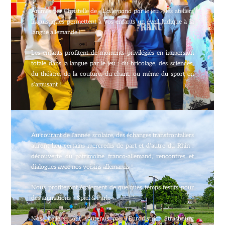
Animés par Christelle de
« L’allemand par le jeu »
, les ateliers
linguistiques permettent à vos enfants un éveil ludique à la
langue allemande !
Les enfants profitent de moments privilégiés en immersion
totale dans la langue par le jeu : du bricolage, des sciences,
du théâtre, de la couture, du chant, ou même du sport en
s’amusant !
Au courant de l’année scolaire, des échanges transfrontaliers
auront lieu certains mercredis de part et d’autre du Rhin :
découverte du patrimoine franco-allemand, rencontres et
dialogues avec nos voisins allemands !
Nous profiteront également de quelques temps festifs pour
des animations « Spiel & Parle ».
Nos ateliers sont soutenus par l’Eurodistrict Strasbourg