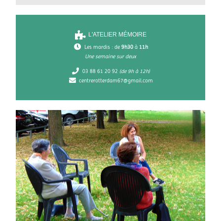
L'ATELIER MÉMOIRE
Les mardis : de
9h30
à
11h
Une semaine sur deux
03 88 61 20 92
(de 9h à 12h)
centrerotterdam67@gmail.com