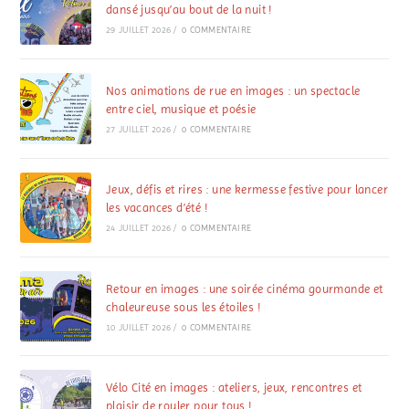
dansé jusqu’au bout de la nuit !
29 JUILLET 2026
/
0 COMMENTAIRE
Nos animations de rue en images : un spectacle
entre ciel, musique et poésie
27 JUILLET 2026
/
0 COMMENTAIRE
Jeux, défis et rires : une kermesse festive pour lancer
les vacances d’été !
24 JUILLET 2026
/
0 COMMENTAIRE
Retour en images : une soirée cinéma gourmande et
chaleureuse sous les étoiles !
10 JUILLET 2026
/
0 COMMENTAIRE
Vélo Cité en images : ateliers, jeux, rencontres et
plaisir de rouler pour tous !