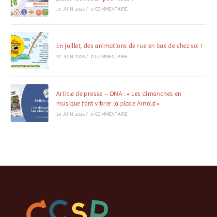
30 JUIN 2026
/
0 COMMENTAIRE
En juillet, des animations de rue en bas de chez soi !
30 JUIN 2026
/
0 COMMENTAIRE
Article de presse – DNA : « Les dimanches en
musique font vibrer la place Arnold »
19 JUIN 2026
/
0 COMMENTAIRE