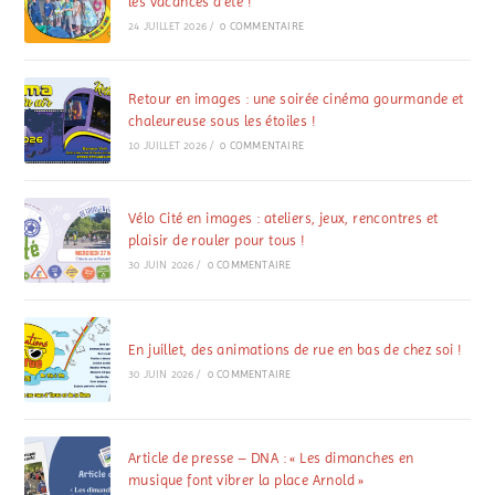
les vacances d’été !
24 JUILLET 2026
/
0 COMMENTAIRE
Retour en images : une soirée cinéma gourmande et
chaleureuse sous les étoiles !
10 JUILLET 2026
/
0 COMMENTAIRE
Vélo Cité en images : ateliers, jeux, rencontres et
plaisir de rouler pour tous !
30 JUIN 2026
/
0 COMMENTAIRE
En juillet, des animations de rue en bas de chez soi !
30 JUIN 2026
/
0 COMMENTAIRE
Article de presse – DNA : « Les dimanches en
musique font vibrer la place Arnold »