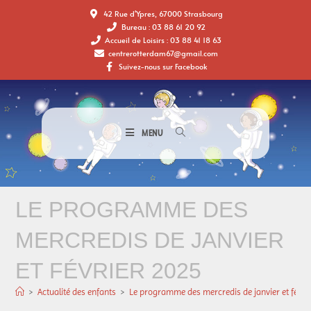
42 Rue d'Ypres, 67000 Strasbourg
Bureau : 03 88 61 20 92
Accueil de Loisirs : 03 88 41 18 63
centrerotterdam67@gmail.com
Suivez-nous sur Facebook
MENU
LE PROGRAMME DES
MERCREDIS DE JANVIER
ET FÉVRIER 2025
>
Actualité des enfants
>
Le programme des mercredis de janvier et févri